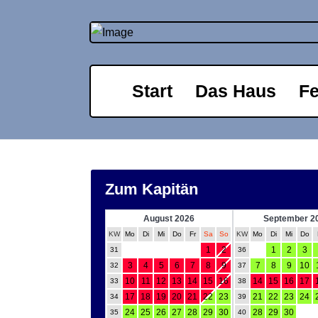
Start
Das Haus
F